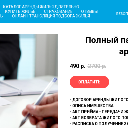
КАТАЛОГ АРЕНДЫ ЖИЛЬЯ ДЛИТЕЛЬНО
КУПИТЬ ЖИЛЬЁ
СТРАХОВАНИЕ
ОТЗЫВЫ
БЕЗОП
ТЫ
ОНЛАЙН ТРАНСЛЯЦИЯ ПОДБОРА ЖИЛЬЯ
Полный п
а
490
р.
2700
р.
ОПЛАТИТЬ
-
ДОГОВОР АРЕНДЫ ЖИЛОГ
-
ОПИСЬ ИМУЩЕСТВА
-
АКТ ПРИЁМА - ПЕРЕДАЧИ
-
АКТ ВОЗВРАТА ЖИЛОГО П
- РАСПИСКА О ПОЛУЧЕНИЕ 