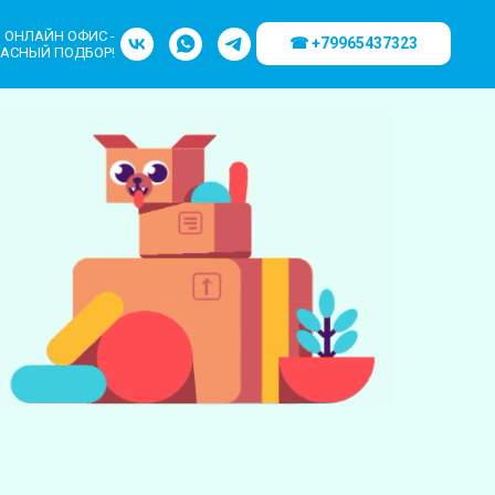
ОНЛАЙН ОФИС -
☎ +79965437323
АСНЫЙ ПОДБОР!